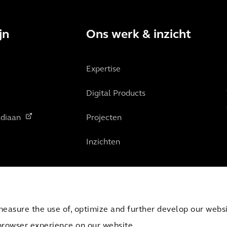
jn
Ons werk & inzicht
Expertise
Digital Products
diaan
Projecten
Inzichten
measure the use of, optimize and further develop our websit
browser experience on our website.