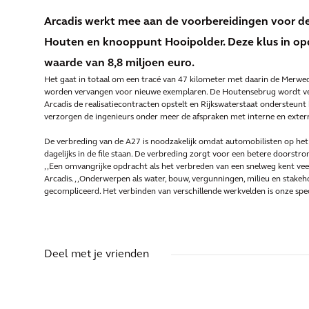
Arcadis werkt mee aan de voorbereidingen voor de
Houten en knooppunt Hooipolder. Deze klus in opd
waarde van 8,8 miljoen euro.
Het gaat in totaal om een tracé van 47 kilometer met daarin de Merwe
worden vervangen voor nieuwe exemplaren. De Houtensebrug wordt verbr
Arcadis de realisatiecontracten opstelt en Rijkswaterstaat ondersteunt
verzorgen de ingenieurs onder meer de afspraken met interne en exter
De verbreding van de A27 is noodzakelijk omdat automobilisten op he
dagelijks in de file staan. De verbreding zorgt voor een betere doorstr
,,Een omvangrijke opdracht als het verbreden van een snelweg kent vee
Arcadis. ,,Onderwerpen als water, bouw, vergunningen, milieu en sta
gecompliceerd. Het verbinden van verschillende werkvelden is onze speci
Deel met je vrienden