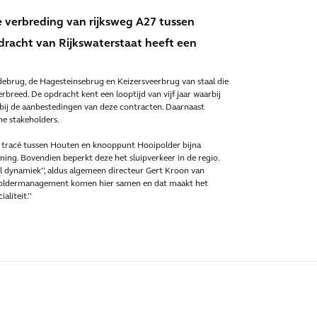
 verbreding van rijksweg A27 tussen
racht van Rijkswaterstaat heeft een
debrug, de Hagesteinsebrug en Keizersveerbrug van staal die
eed. De opdracht kent een looptijd van vijf jaar waarbij
 bij de aanbestedingen van deze contracten. Daarnaast
ne stakeholders.
t tracé tussen Houten en knooppunt Hooipolder bijna
oming. Bovendien beperkt deze het sluipverkeer in de regio.
l dynamiek’’, aldus algemeen directeur Gert Kroon van
keholdermanagement komen hier samen en dat maakt het
aliteit.’’