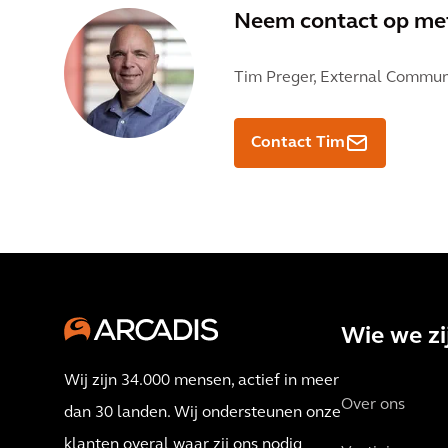
Neem contact op m
Tim Preger,
External Communi
Contact Tim
Wie we zi
Wij zijn 34.000 mensen, actief in meer
Over ons
dan 30 landen. Wij ondersteunen onze
klanten overal waar zij ons nodig