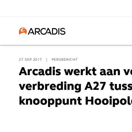
27 SEP 2017
|
PERSBERICHT
Arcadis werkt aan 
verbreding A27 tus
knooppunt Hooipol