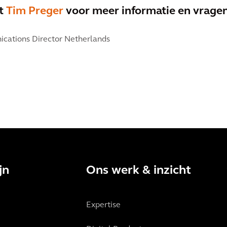
et
Tim Preger
voor meer informatie en vragen
cations Director Netherlands
jn
Ons werk & inzicht
Expertise