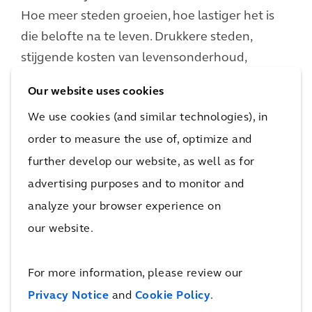
Hoe meer steden groeien, hoe lastiger het is
die belofte na te leven. Drukkere steden,
stijgende kosten van levensonderhoud,
energiearmoede en klimaatverandering
Our website uses cookies
stellen onze stedelijke leefomgeving op de
We use cookies (and similar technologies), in
proef. Kunnen we deze opgaven aan?
order to measure the use of, optimize and
further develop our website, as well as for
Meer over Urban Resilience
advertising purposes and to monitor and
analyze your browser experience on
Belangrijkste stappen:
our website.
Breng publieke (gemeenten,
For more information, please review our
energiebedrijven, woningbouwcorporaties)
en particuliere (vastgoed, ontwikkelaars,
Privacy Notice
and
Cookie Policy
.