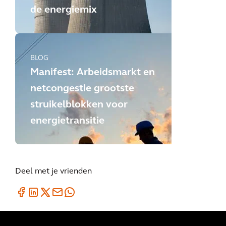
de energiemix
BLOG
Manifest: Arbeidsmarkt en
netcongestie grootste
struikelblokken voor
energietransitie
Deel met je vrienden