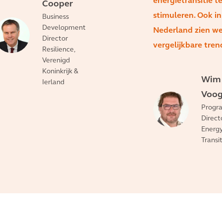
energietransitie t
Cooper
stimuleren. Ook in
Business
Development
Nederland zien w
Director
vergelijkbare tren
Resilience,
Verenigd
Koninkrijk &
Wim
Ierland
Voo
Progr
Direct
Energ
Transi