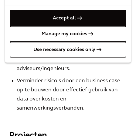
infrastructuurontwikkelaars) belangen
samen door alle belanghebbenden te
Accept all
betrekken, zodat wetgeving en subsidies
investeringen kunnen stimuleren.
Manage my cookies
Strategisch financieel advies zal cruciaal zijn
Use necessary cookies only
voor investeringen op verschillende
niveaus: sociaal, zakelijk,
adviseurs/ingenieurs.
Verminder risico's door een business case
op te bouwen door effectief gebruik van
data over kosten en
samenwerkingsverbanden.
Projecten