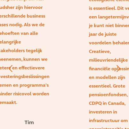
ecologische elem
udsher zijn hiervoor
is essentieel. Dit v
erschillende business
een langetermijnvi
ases nodig. Als we de
je kunt niet binnen
ehoeften van alle
jaar de juiste
elangrijke
voordelen behalen
takeholders tegelijk
Creatieve,
eenemen, kunnen we
milieuvriendelijke
etere en effectievere
financiële oplossi
nvesteringsbeslissingen
en modellen zijn
emen en programma's
essentieel. Grote
inder risicovol worden
pensioenfondsen, 
emaakt.
CDPQ in Canada,
investeren in
infrastructuur om
Tim