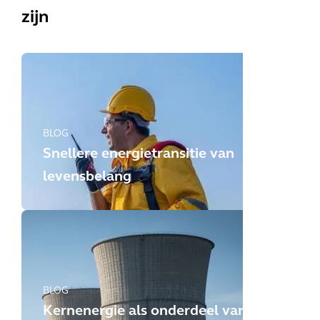
zijn
BLOG
Snellere energietransitie van
levensbelang
BLOG
Kernenergie als onderdeel van