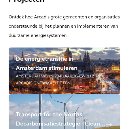
Ontdek hoe Arcadis grote gemeenten en organisaties
ondersteunde bij het plannen en implementeren van
duurzame energiesystemen.
De energietransitie in
Amsterdam stimuleren
AMSTERDAM WIL IN 2040 AARDGASVRIJ ZIJN.
ARCADIS ONTWIKKELDE EEN
ENERGIETRANSITIE-STRATEGIE OM DIT TE
REALISEREN.
Transport for the Norths
Decarbonisatiestrategie - Clean