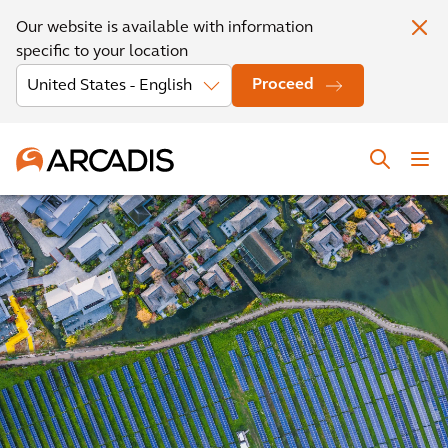
Our website is available with information
specific to your location
Proceed