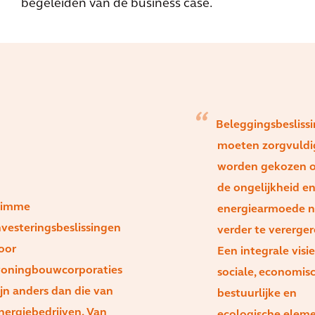
begeleiden van de business case.
Beleggingsbesliss
moeten zorgvuldi
worden gekozen 
de ongelijkheid e
limme
energiearmoede n
nvesteringsbeslissingen
verder te vererger
oor
Een integrale visi
oningbouwcorporaties
sociale, economisc
ijn anders dan die van
bestuurlijke en
nergiebedrijven. Van