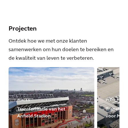
Projecten
Ontdek hoe we met onze klanten
samenwerken om hun doelen te bereiken en
de kwaliteit van leven te verbeteren.
PLACES
PLACES | MO
Transformatie van het
Transfor
Anfield Stadion
voor Manc