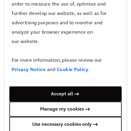
order to measure the use of, optimize and
further develop our website, as well as for
ARTIKEL
advertising purposes and to monitor and
De Arcadis Sustainable Cities Index
2022
analyze your browser experience on
our website.
For more information, please review our
Privacy Notice
and
Cookie Policy
.
ARTIKEL
Accept all
In stroomversnelling naar Net Zero
Manage my cookies
Use necessary cookies only