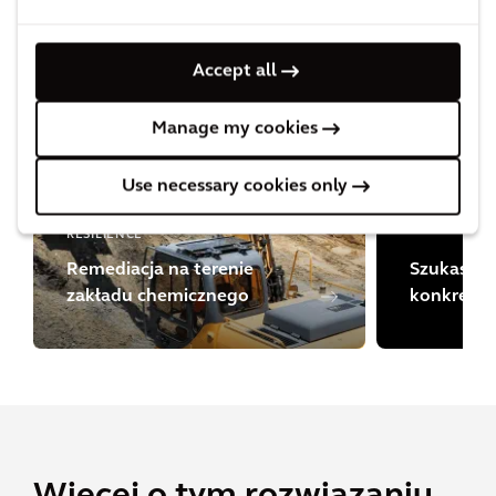
Dowiedz się, jak we współpracy z klientami
realizujemy ich cele i poprawiamy ich jakość
życia.
Accept all
Manage my cookies
Use necessary cookies only
RESILIENCE
Remediacja na terenie
Szukasz c
zakładu chemicznego
konkretn
projektów