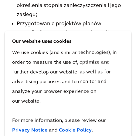
określenia stopnia zanieczyszczenia i jego
zasięgu;
Przygotowanie projektów planów
remediacji – przy wykorzystaniu analiz
Our website uses cookies
występowania ryzyka dla życia i zdrowia
ludzi oraz środowiska wraz ze wparciem
We use cookies (and similar technologies), in
Klienta w zakresie pozyskiwania decyzji
order to measure the use of, optimize and
remdiacyjnych;
further develop our website, as well as for
Remediacja terenów zanieczyszczonych
advertising purposes and to monitor and
metodami ex-situ oraz in-situ.
analyze your browser experience on
our website.
For more information, please review our
Wybrane projekty
Privacy Notice
and
Cookie Policy
.