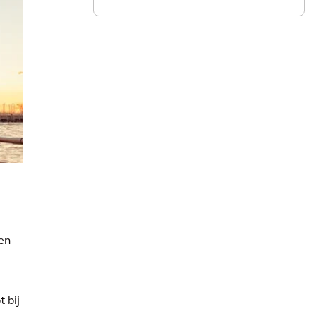
 en
t bij