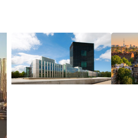
Op weg naar
Route
klimaatneutrale en
klima