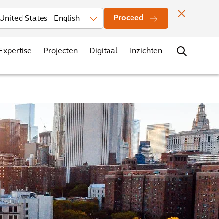
rs
Nieuws
Evenementen
Vestigingen
Contact
Carrière
Proceed
Expertise
Projecten
Digitaal
Inzichten