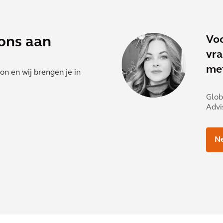
Voo
ons aan
vra
me
n en wij brengen je in
Glob
Advi
N