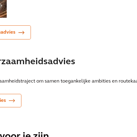
circulaire GWW sector
Amste
sadvies
rzaamheidsadvies
amheidstraject om samen toegankelijke ambities en routekaar
ies
voor je zijn