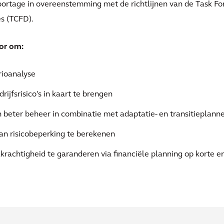
portage in overeenstemming met de richtlijnen van de Task Fo
es (TCFD).
oor om:
arioanalyse
rijfsrisico's in kaart te brengen
 beter beheer in combinatie met adaptatie- en transitieplann
van risicobeperking te berekenen
alkrachtigheid te garanderen via financiële planning op korte e