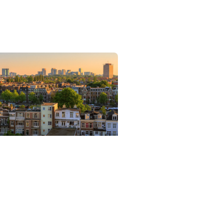
kaart naar een
atneutraal