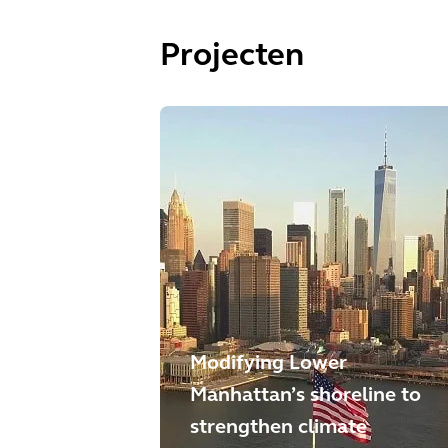
Projecten
Modifying Lower
Manhattan’s shoreline to
strengthen climate