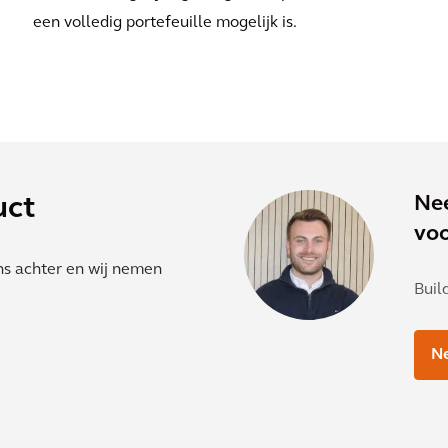
een volledig portefeuille mogelijk is.
Ne
uct
voo
ns achter en wij nemen
Buil
Ne