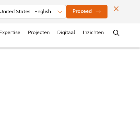
rs
Nieuws
Evenementen
Vestigingen
Contact
Carrière
Proceed
Expertise
Projecten
Digitaal
Inzichten