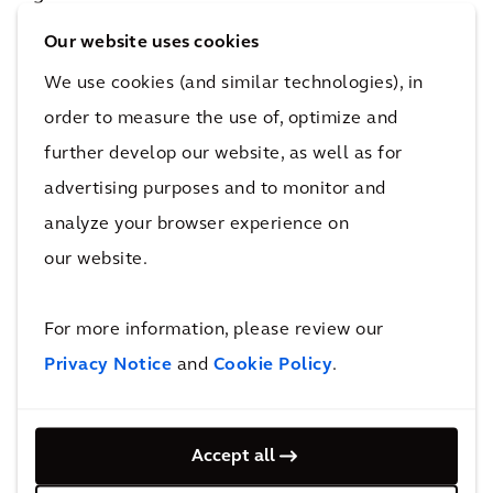
uitermate geschikt voor een naadloze ervaring
Our website uses cookies
in alle gebouwen van de
We use cookies (and similar technologies), in
onroerendgoedportfolio's. Verschillende
order to measure the use of, optimize and
objecten kunnen centraal via één portaal
further develop our website, as well as for
worden beheerd, waardoor vergelijking van
advertising purposes and to monitor and
gebouwprestaties binnen een volledig
portefeuille mogelijk is.
analyze your browser experience on
our website.
For more information, please review our
Privacy Notice
and
Cookie Policy
.
Accept all
Snelle en eenvoudige