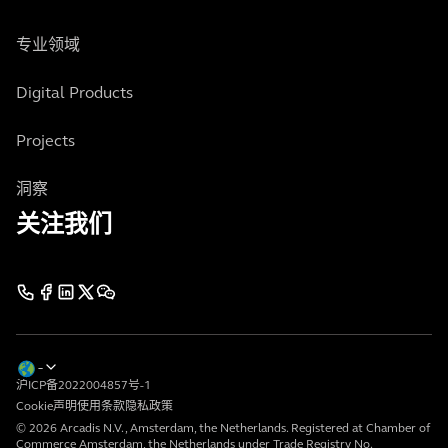
专业领域
Digital Products
Projects
洞察
关注我们
沪ICP备2022004857号-1
Cookie声明
使用条款
隐私政策
© 2026 Arcadis N.V., Amsterdam, the Netherlands. Registered at Chamber of
Commerce Amsterdam, the Netherlands under Trade Registry No.