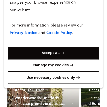
analyze your browser experience on
secteurs public et privé pour les aider à atteindre
our website.
leurs objectifs neutralité carbone et ESG, leurs
objectifs en matière d'économies d'énergie, et à
Nos projets
For more information, please review our
garantir leur conformité avec la législation et la
Privacy Notice
and
Cookie Policy
.
réglementation.
Découvrez comment nous travaillons avec nos
clients pour les aider à atteindre leurs objectifs
et à améliorer la qualité de vie.
Accept all
Manage my cookies
Use necessary cookies only
PLACES | RESILIENCE
PLACES
Wonderwoods: une forêt
Le casino 
verticale prend vie dans la
d'Europe