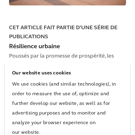
CET ARTICLE FAIT PARTIE D'UNE SÉRIE DE
PUBLICATIONS
Résilience urbaine
Poussés par la promesse de prospérité, les
deux tiers de l'humanité seront probablement
Our website uses cookies
citadins d'ici 2050. Mais à mesure que les villes
continuent de grandir, nombre d'entre elles ne
We use cookies (and similar technologies), in
parviennent pas à tenir cette promesse.
order to measure the use of, optimize and
L'augmentation de la densité des logements
further develop our website, as well as for
et du coût de la vie, l'accès inégal aux
advertising purposes and to monitor and
ressources et l'impact grandissant du
analyze your browser experience on
changement climatique mettent nos espaces
our website.