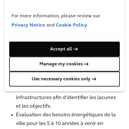
urbains à l'épreuve. Sommes-nous prêts à
relever ces défis ?
For more information, please review our
Privacy Notice
and
Cookie Policy
.
Découvrez la résilience urbaine
Accept all
Manage my cookies
Principales étapes pour vous
accompagner :
Use necessary cookies only
Audit des systèmes énergétiques et des
infrastructures afin d'identifier les lacunes
et les objectifs.
Évaluation des besoins énergétiques de la
ville pour les 5 à 10 années à venir en