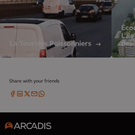
Écoq
L’Îl
La Tour des Poissonniers
des 
Share with your friends