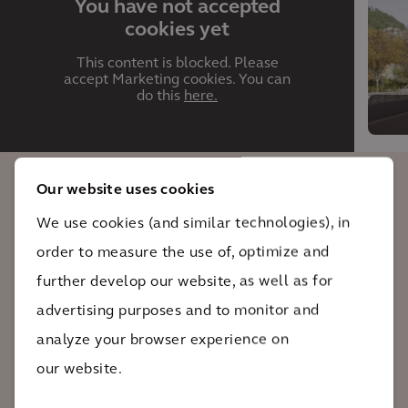
You have not accepted
cookies yet
This content is blocked. Please
accept Marketing cookies. You can
do this
here.
Our website uses cookies
Le projet du pont de la Trinité à Puget-
We use cookies (and similar technologies), in
Théniers (06) est une excellente vitrine
order to measure the use of, optimize and
de l’excellence et du savoir-faire
further develop our website, as well as for
d’Arcadis dans de nombreux domaines :
advertising purposes and to monitor and
ouvrages d’art, infrastructures routières,
analyze your browser experience on
géotechnique, dossiers réglementaires
our website.
environnementaux, maîtrise du
processus BIM... L’attribution de ce