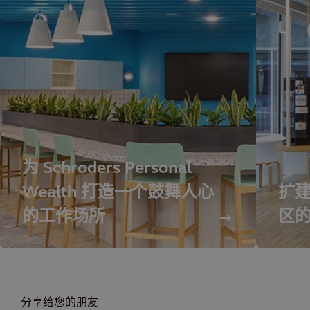
为 Schroders Personal
Wealth 打造一个鼓舞人心
扩建
的工作场所
区
分享给您的朋友