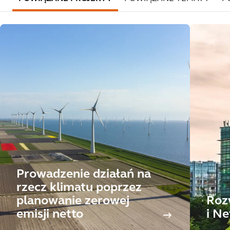
Prowadzenie działań na
rzecz klimatu poprzez
planowanie zerowej
Roz
emisji netto
i Ne