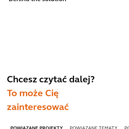
Chcesz czytać dalej?
To może Cię
zainteresować
POWIĄZANE PROJEKTY
POWIĄZANE TEMATY
P