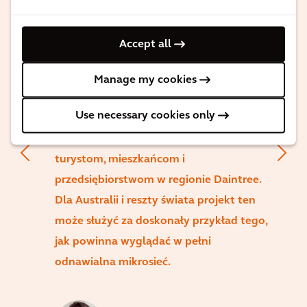
zrównoważonej energii w Australii, który
w pełni wykorzystuje nasze podstawowe
Accept all
możliwości w zakresie zapewnienia
odnawialnej i zrównoważonej energii. Po
Manage my cookies
ukończeniu projekt zapewni
Use necessary cookies only
stuprocentowo odnawialną,
zrównoważoną energię dostarczaną
turystom, mieszkańcom i
przedsiębiorstwom w regionie Daintree.
Dla Australii i reszty świata projekt ten
może służyć za doskonały przykład tego,
jak powinna wyglądać w pełni
odnawialna mikrosieć.