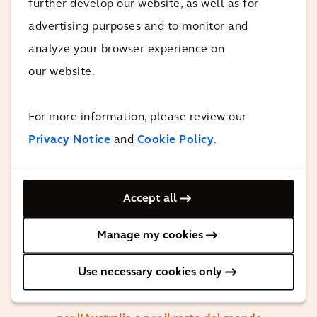
further develop our website, as well as for
advertising purposes and to monitor and
Questo progetto è particolarmente
analyze your browser experience on
stimolante per il team di Arcadis, in
our website.
quanto rappresenta un passo decisivo
verso un futuro di energia sostenibile per
For more information, please review our
l'Australia, e ci consente inoltre di
Privacy Notice
and
Cookie Policy
.
utilizzare al meglio le nostre capacità
nell'ambito della creazione di soluzioni
per l'energia rinnovabile e sostenibile.
Accept all
Una volta concluso, il progetto offrirà
alle persone, ai residenti e alle aziende
Manage my cookies
della regione di Daintree una fornitura di
Use necessary cookies only
energia sostenibile e rinnovabile al 100%.
Si tratta di una dimostrazione efficace