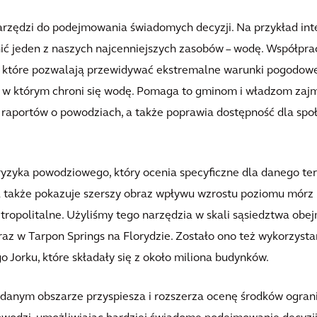
rzędzi do podejmowania świadomych decyzji. Na przykład in
ić jeden z naszych najcenniejszych zasobów – wodę. Współpr
 które pozwalają przewidywać ekstremalne warunki pogodowe
 w którym chroni się wodę. Pomaga to gminom i władzom zaj
 raportów o powodziach, a także poprawia dostępność dla społ
ryzyka powodziowego, który ocenia specyficzne dla danego ter
a także pokazuje szerszy obraz wpływu wzrostu poziomu mórz 
ropolitalne. Użyliśmy tego narzędzia w skali sąsiedztwa obe
raz w Tarpon Springs na Florydzie. Zostało ono też wykorzys
 Jorku, które składały się z około miliona budynków.
danym obszarze przyspiesza i rozszerza ocenę środków ograni