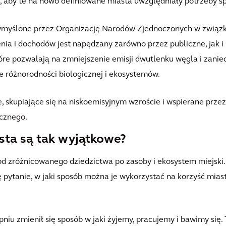
, aby te na nowo definiowane miasta uwzględniały potrzeby s
 wymyślone przez Organizację Narodów Zjednoczonych w związ
nia i dochodów jest napędzany zarówno przez publiczne, jak i
które pozwalają na zmniejszenie emisji dwutlenku węgla i zani
e różnorodności biologicznej i ekosystemów.
, skupiające się na niskoemisyjnym wzroście i wspierane prze
cznego.
sta są tak wyjątkowe?
d zróżnicowanego dziedzictwa po zasoby i ekosystem miejski.
się pytanie, w jaki sposób można je wykorzystać na korzyść mi
pniu zmienił się sposób w jaki żyjemy, pracujemy i bawimy się.