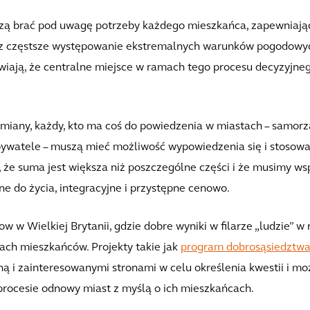
muszą brać pod uwagę potrzeby każdego mieszkańca, zapewniaj
z częstsze występowanie ekstremalnych warunków pogodowych o
awiają, że centralne miejsce w ramach tego procesu decyzyjn
ny, każdy, kto ma coś do powiedzenia w miastach – samorządy
obywatele – muszą mieć możliwość wypowiedzenia się i stosowa
, że suma jest większa niż poszczególne części i że musimy ws
ne do życia, integracyjne i przystępne cenowo.
w w Wielkiej Brytanii, gdzie dobre wyniki w filarze „ludzie” w 
ach mieszkańców. Projekty takie jak
program dobrosąsiedztw
ą i zainteresowanymi stronami w celu określenia kwestii i moż
procesie odnowy miast z myślą o ich mieszkańcach.