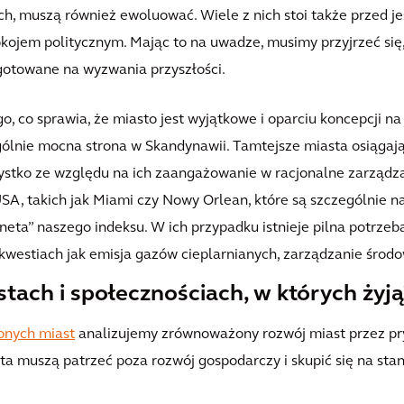
ch, muszą również ewoluować. Wiele z nich stoi także przed 
kojem politycznym. Mając to na uwadze, musimy przyjrzeć się
gotowane na wyzwania przyszłości.
, co sprawia, że miasto jest wyjątkowe i oparciu koncepcji na
lnie mocna strona w Skandynawii. Tamtejsze miasta osiągają b
zystko ze względu na ich zaangażowanie w racjonalne zarządza
SA, takich jak Miami czy Nowy Orlean, które są szczególnie n
aneta” naszego indeksu. W ich przypadku istnieje pilna potrzeb
kwestiach jak emisja gazów cieplarnianych, zarządzanie środow
tach i społecznościach, w których żyją
onych miast
analizujemy zrównoważony rozwój miast przez pr
 muszą patrzeć poza rozwój gospodarczy i skupić się na stan