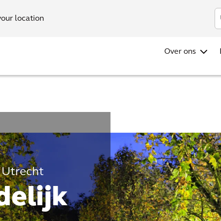
Investo
your location
Over ons
 Utrecht
elijk