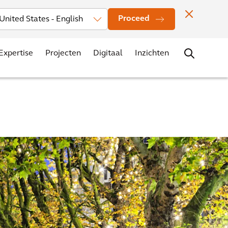
rs
Nieuws
Evenementen
Vestigingen
Contact
Carrière
Proceed
Expertise
Projecten
Digitaal
Inzichten