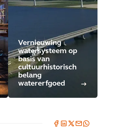
Vernieuwing
watersysteem op
basis van
cultuurhistorisch
belang
watererfgoed