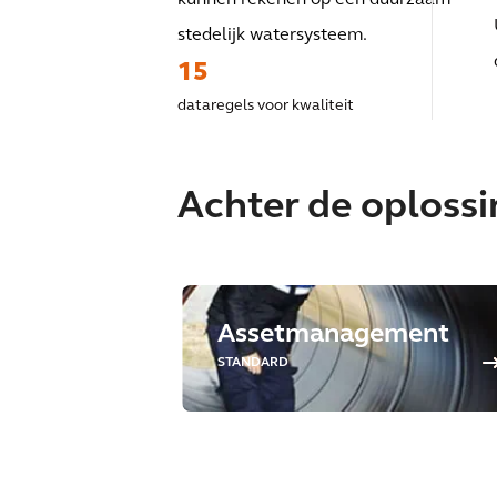
stedelijk watersysteem
.
15
dataregels voor kwaliteit
Achter de oploss
Assetmanagement
STANDARD