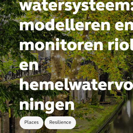
watersysteem
modelleren e
monitoren rio
en
hemelwatervo
ningen
Places
Resilience