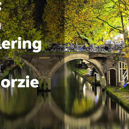
:
n
lering
orzie