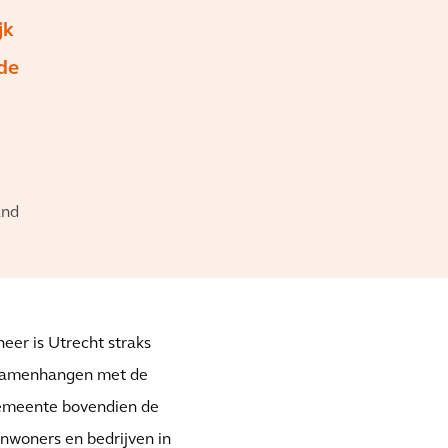
jk
de
and
eer is Utrecht straks
 samenhangen met de
gemeente bovendien de
nwoners en bedrijven in