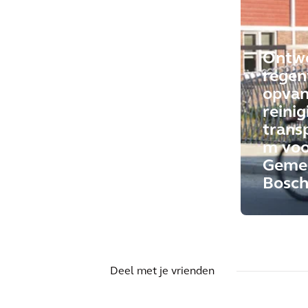
Ontw
regen
opvan
reinig
trans
m voo
Geme
Bosc
Deel met je vrienden