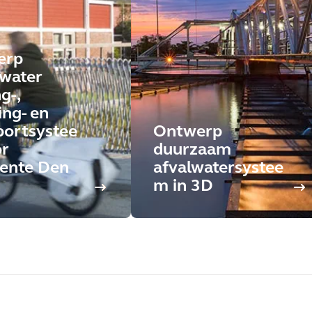
erp
water
g-,
ing- en
portsystee
Ontwerp
r
duurzaam
ente Den
afvalwatersystee
h
m in 3D