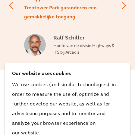
Treptower Park garanderen een
gemakkelijke toegang.
Ralf Schiller
Hoofd van de divisie Highways &
ITS bij Arcadis
Our website uses cookies
We use cookies (and similar technologies), in
De impact
order to measure the use of, optimize and
further develop our website, as well as for
Vanaf 2024 zullen mensen die in het oosten van
advertising purposes and to monitor and
Berlijn wonen sneller toegang hebben tot hun lange-
analyze your browser experience on
afstandswegen, regionale wegen en stadswegen.
our website.