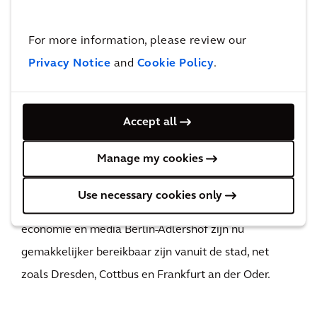
7
viaducten en spoorbruggen
For more information, please review our
Via de knooppunten bij Treptower Park, Sonnenallee
Privacy Notice
and
Cookie Policy
.
en Grenzallee profiteren de automobilisten die uit de
oostelijke districten van Berlijn komen van snellere
toegang tot het netwerk van stadswegen, regionale
Accept all
wegen en lange-afstandswegen. Het nieuwe deel van
Manage my cookies
de A100 verbetert het mobiliteitsaanbod van de stad
voor inwoners en bezoekers aanzienlijk. Luchthaven
Use necessary cookies only
Berlijn Brandenburg en de Stad voor wetenschap,
economie en media Berlin-Adlershof zijn nu
gemakkelijker bereikbaar zijn vanuit de stad, net
zoals Dresden, Cottbus en Frankfurt an der Oder.