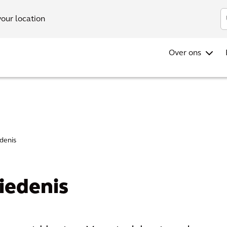
Investo
your location
Over ons
denis
iedenis