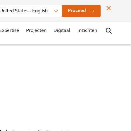
rs
Nieuws
Evenementen
Vestigingen
Contact
Carrière
Proceed
Expertise
Projecten
Digitaal
Inzichten