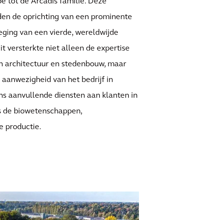
e tot de Arcadis familie. Deze
den de oprichting van een prominente
eging van een vierde, wereldwijde
it versterkte niet alleen de expertise
n architectuur en stedenbouw, maar
 aanwezigheid van het bedrijf in
s aanvullende diensten aan klanten in
s de biowetenschappen,
e productie.