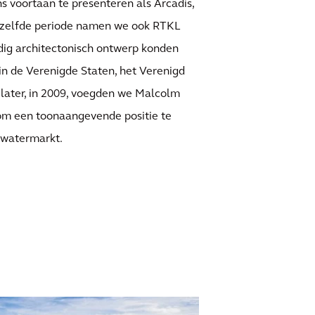
 voortaan te presenteren als Arcadis,
ezelfde periode namen we ook RTKL
ig architectonisch ontwerp konden
n de Verenigde Staten, het Verenigd
r later, in 2009, voegden we Malcolm
, om een toonaangevende positie te
 watermarkt.