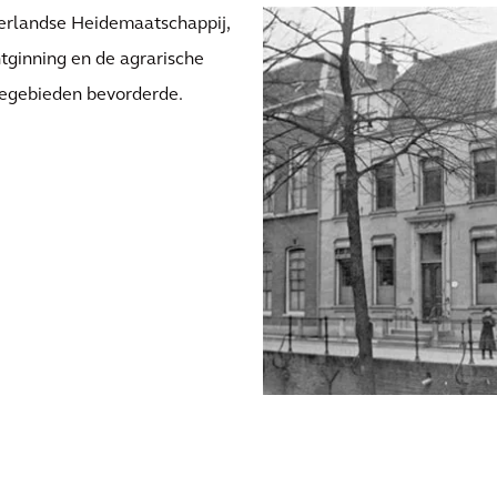
derlandse Heidemaatschappij,
ntginning en de agrarische
degebieden bevorderde.