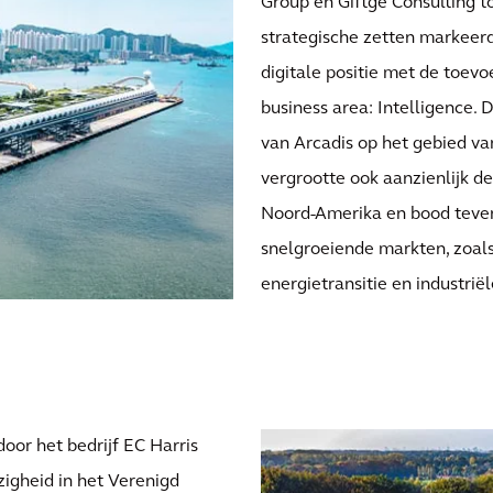
Group en Giftge Consulting to
strategische zetten markeer
digitale positie met de toevo
business area: Intelligence. D
van Arcadis op het gebied va
vergrootte ook aanzienlijk de
Noord-Amerika en bood teven
snelgroeiende markten, zoal
energietransitie en industriël
 door het bedrijf EC Harris
igheid in het Verenigd