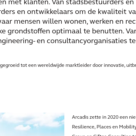
en met klanten. Van stadsbestuurders en l
rders en ontwikkelaars om de kwaliteit va
waar mensen willen wonen, werken en recr
ke grondstoffen optimaal te benutten. Va
ngineering- en consultancyorganisaties te
itgegroeid tot een wereldwijde marktleider door innovatie, uit
‌Arcadis zette in 2020 een ni
Resilience, Places en Mobilit