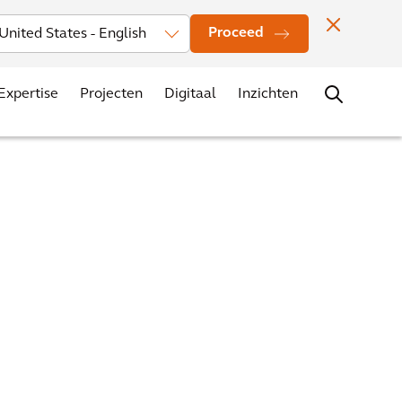
rs
Nieuws
Evenementen
Vestigingen
Contact
Carrière
Proceed
Expertise
Projecten
Digitaal
Inzichten