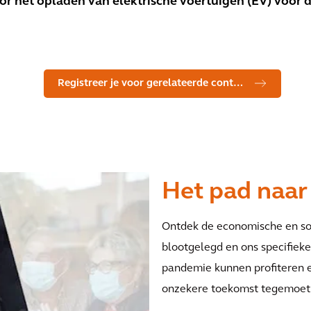
or het opladen van elektrische voertuigen (EV) voor 
Registreer je voor gerelateerde content
Het pad naar
Ontdek de economische en so
blootgelegd en ons specifiek
pandemie kunnen profiteren e
onzekere toekomst tegemoet