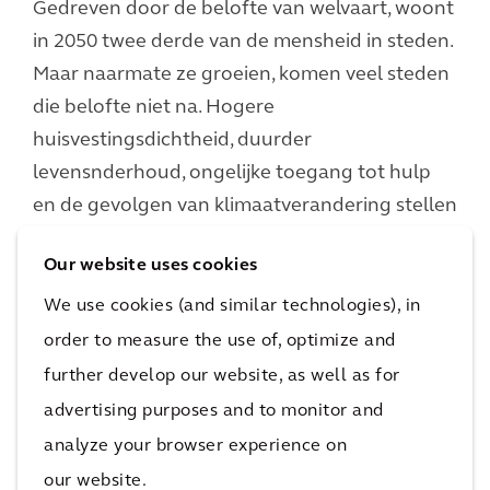
Gedreven door de belofte van welvaart, woont
in 2050 twee derde van de mensheid in steden.
Maar naarmate ze groeien, komen veel steden
die belofte niet na. Hogere
huisvestingsdichtheid, duurder
levensnderhoud, ongelijke toegang tot hulp
en de gevolgen van klimaatverandering stellen
de stedelijke ruimte op de proef. Zijn we
Our website uses cookies
voorbereid op deze uitdagingen?
We use cookies (and similar technologies), in
order to measure the use of, optimize and
Ontdek Urban Resilience
further develop our website, as well as for
advertising purposes and to monitor and
analyze your browser experience on
our website.
Belangrijkste stappen om je reis te