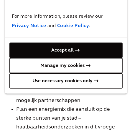
ondersteunen:
For more information, please review our
Audit van besluiten voor energiesystemen
Privacy Notice
and
Cookie Policy
.
en infrastructuur om inzicht te krijgen in
hiaten en doelen
Beoordeel of de stad de komende 5-10 jaar
Accept all
voldoet aan zijn toekomstige
energiebehoeften door middel van
Manage my cookies
strategische scenarioplanning, met inbegrip
Use necessary cookies only
van een masterplan voor energie
Inventariseer de beschikbare middelen en
mogelijk partnerschappen
Plan een energiemix die aansluit op de
sterke punten van je stad –
haalbaarheidsonderzoeken in dit vroege