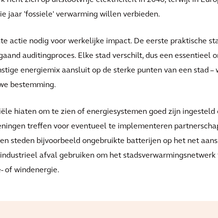
cht zich op uitstootvrije elektriciteit in 2040, terwijl in Eur
 jaar 'fossiele' verwarming willen verbieden.
 actie nodig voor werkelijke impact. De eerste praktische stap
aand auditingproces. Elke stad verschilt, dus een essentieel o
mstige energiemix aansluit op de sterke punten van een stad –
uwe bestemming.
iële hiaten om te zien of energiesystemen goed zijn ingestel
eningen treffen voor eventueel te implementeren partnerscha
en steden bijvoorbeeld ongebruikte batterijen op het net aan
industrieel afval gebruiken om het stadsverwarmingsnetwerk 
- of windenergie.