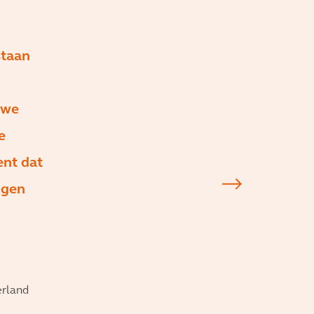
staan
 we
e
ent dat
ngen
erland