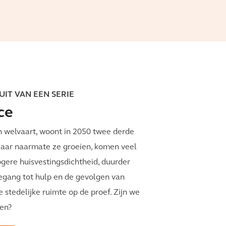
UIT VAN EEN SERIE
ce
n welvaart, woont in 2050 twee derde
Maar naarmate ze groeien, komen veel
ogere huisvestingsdichtheid, duurder
egang tot hulp en de gevolgen van
 stedelijke ruimte op de proef. Zijn we
gen?