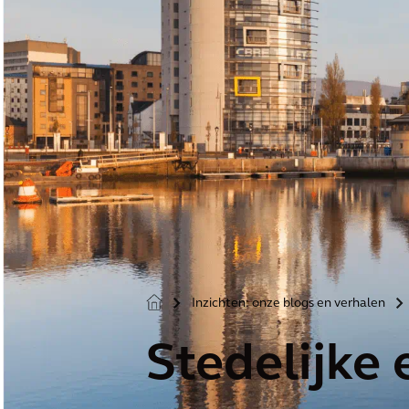
Inzichten: onze blogs en verhalen
>
>
Stedelijke 