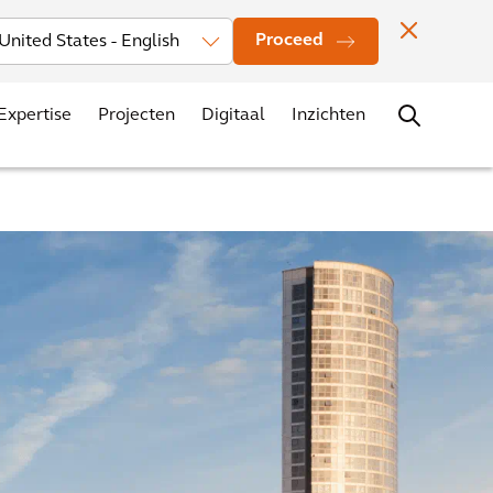
Investors
Nieuws
Vestigingen
Contact
Carrière
Proceed
Expertise
Projecten
Digitaal
Inzichten