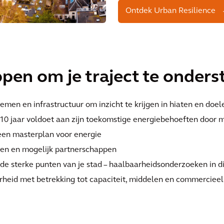
Ontdek Urban Resilience
ppen om je traject te onder
emen en infrastructuur om inzicht te krijgen in hiaten en doel
10 jaar voldoet aan zijn toekomstige energiebehoeften door m
 een masterplan voor energie
len en mogelijk partnerschappen
 de sterke punten van je stad – haalbaarheidsonderzoeken in di
rheid met betrekking tot capaciteit, middelen en commerciee