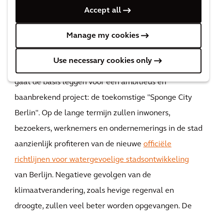
omgeving die de effecten van klimaatverandering
Accept all
prima aan kan.
Manage my cookies
De richtlijnen zijn het resultaat van een nauwe
samenwerking tussen een groot aantal verschillende
Use necessary cookies only
belanghebbenden in de stedelijke omgeving. Het
gaat de basis leggen voor een ambitieus en
baanbrekend project: de toekomstige "Sponge City
Berlin". Op de lange termijn zullen inwoners,
bezoekers, werknemers en ondernemerings in de stad
aanzienlijk profiteren van de nieuwe
officiële
richtlijnen voor watergevoelige stadsontwikkeling
van Berlijn. Negatieve gevolgen van de
klimaatverandering, zoals hevige regenval en
droogte, zullen veel beter worden opgevangen. De