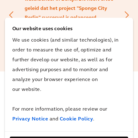
geleid dat het project "Sponge City
Berlin" succesvol is gelanceerd.
Our website uses cookies
David Büchmeier
We use cookies (and similar technologies), in
Solution Leader Water
order to measure the use of, optimize and
Optimization
further develop our website, as well as for
advertising purposes and to monitor and
analyze your browser experience on
our website.
De impact
For more information, please review our
Met de nieuwe richtlijnen voor stedelijke
Privacy Notice
and
Cookie Policy
.
ontwikkeling biedt de toekomstige "Sponge City
Berlin" zijn inwoners en bezoekers een veerkrachige