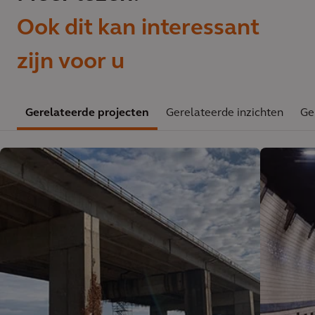
Ook dit kan interessant
zijn voor u
Gerelateerde projecten
Gerelateerde inzichten
Ge