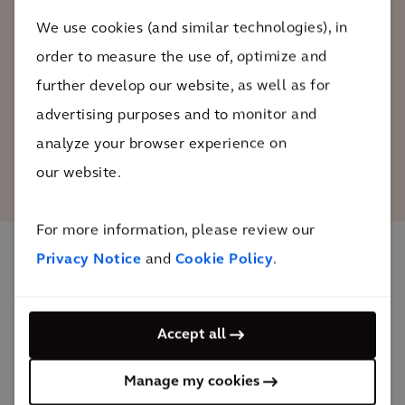
slimmer te besteden. Arcadis
We use cookies (and similar technologies), in
ondersteunt ons hierbij met de
order to measure the use of, optimize and
inspecties van onze bruggen.
further develop our website, as well as for
advertising purposes and to monitor and
Jan Van Rensbergen
analyze your browser experience on
programmamanager Agentschap Wegen en
Verkeer
our website.
For more information, please review our
Privacy Notice
and
Cookie Policy
.
Impact
Accept all
Met de resultaten van deze inspecties kan AWV haar
infrastructuur efficiënter beheren en het onderhoud
Manage my cookies
van haar kunstwerken optimaliseren.