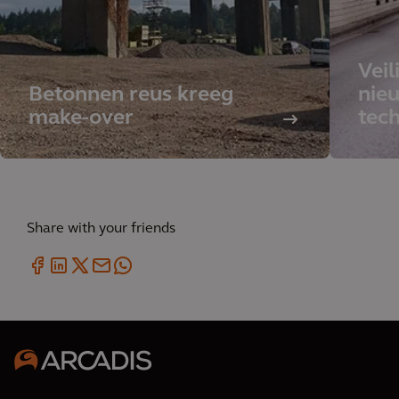
Veil
Betonnen reus kreeg
nieu
make-over
tec
Share with your friends