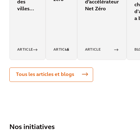
d’accélérateur
des
ch
Net Zéro
villes
d'
durables
a 
2022
ex
bi
po
en
ARTICLE
ARTICLE
ARTICLE
BL
du
Tous les articles et blogs
Nos initiatives