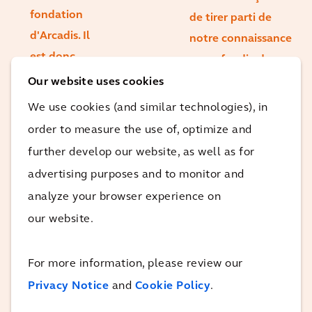
fondation
de tirer parti de
d'Arcadis. Il
notre connaissance
est donc
approfondie du
tout à fait
marché, de notre
Our website uses cookies
naturel que
expertise
We use cookies (and similar technologies), in
nous soyons
technique et de
order to measure the use of, optimize and
engagés à
nos outils
further develop our website, as well as for
maximiser
numériques pour
advertising purposes and to monitor and
notre
aider nos clients à
analyze your browser experience on
impact afin
tirer le meilleur
our website.
de créer un
parti de leurs
monde plus
efforts en matière
For more information, please review our
durable.
de développement
Privacy Notice
and
Cookie Policy
.
durable.