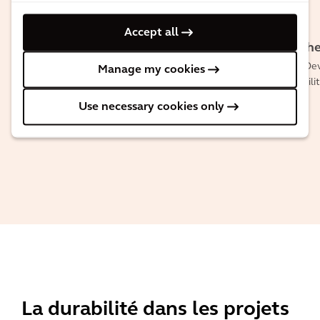
Alan
Brookes
Greet
Accept all
Directeur
Vanderh
général
Business De
Manage my cookies
Sustainabili
Services
Use necessary cookies only
La durabilité dans les projets