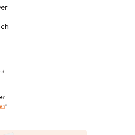
0er
ich
nd
er
en
”