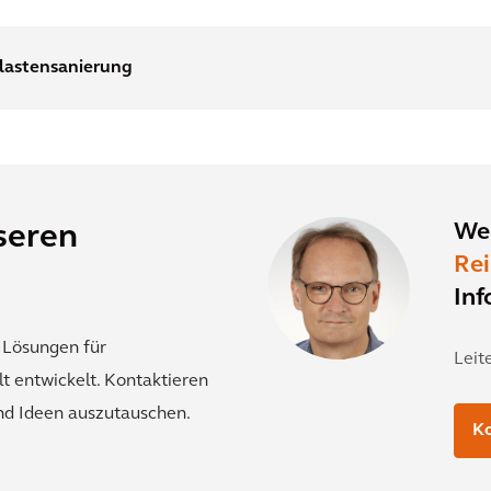
lastensanierung
Wen
seren
Re
Inf
 Lösungen für
Leit
 entwickelt. Kontaktieren
und Ideen auszutauschen.
Ko