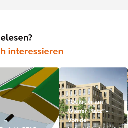
gelesen?
h interessieren
“Quartier am
Wiener Platz” –
Von der