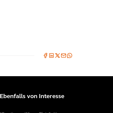
ng mit
Maximalziel:
Zurück zur
“grünen Wiese”
Ebenfalls von Interesse