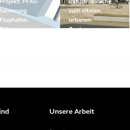
Projekt: PFAS-
Industriebrache
Sanierung
zum vitalen
Flughafen
urbanen
Bitburg
Zentrum
ind
Unsere Arbeit