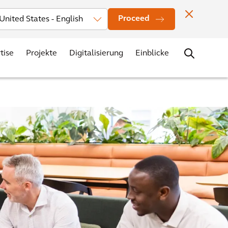
Investors
News
Bürostandorte
Kontakt
Karriere
Proceed
tise
Projekte
Digitalisierung
Einblicke