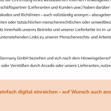
st die Einrichtung eines webbasierten internen Hinweisgeber-
chäftspartner (Lieferanten und Kunden usw.) haben darüber 
kodex und Richtlinien – auch vollständig anonym – abzugeben
ten oder tatsächlichen menschenrechtlichen oder umweltbez
z innerhalb unseres Betriebs und unserer Lieferkette im In- u
 untenstehenden Links zu unserer Menschenrechts- und Arbeits
is Germany GmbH beziehen und sich nach dem Hinweisgeberschu
oder Verstößen durch Arcadis oder unsere Lieferanten, nutzen
infach digital einreichen – auf Wunsch auch a