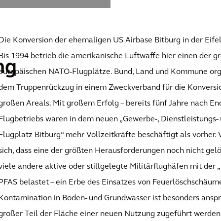
Die Konversion der ehemaligen US Airbase Bitburg in der Eifel 
Bis 1994 betrieb die amerikanische Luftwaffe hier einen der g
ng
europäischen NATO-Flugplätze. Bund, Land und Kommune orga
dem Truppenrückzug in einem Zweckverband für die Konversi
großen Areals. Mit großem Erfolg – bereits fünf Jahre nach En
Flugbetriebs waren in dem neuen „Gewerbe-, Dienstleistungs-
Flugplatz Bitburg“ mehr Vollzeitkräfte beschäftigt als vorher.
sich, dass eine der größten Herausforderungen noch nicht gelö
viele andere aktive oder stillgelegte Militärflughäfen mit der
PFAS belastet – ein Erbe des Einsatzes von Feuerlöschschäu
Kontamination in Boden- und Grundwasser ist besonders anspru
großer Teil der Fläche einer neuen Nutzung zugeführt werden 