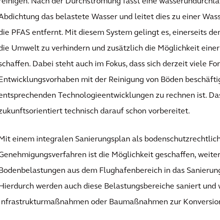
reinigen. Nach der Durchströmung fasst eine wasserundurchläs
Abdichtung das belastete Wasser und leitet dies zu einer Was
die PFAS entfernt. Mit diesem System gelingt es, einerseits d
die Umwelt zu verhindern und zusätzlich die Möglichkeit eine
schaffen. Dabei steht auch im Fokus, dass sich derzeit viele F
Entwicklungsvorhaben mit der Reinigung von Böden beschäftig
entsprechenden Technologieentwicklungen zu rechnen ist. Da
zukunftsorientiert technisch darauf schon vorbereitet.
Mit einem integralen Sanierungsplan als bodenschutzrechtlic
Genehmigungsverfahren ist die Möglichkeit geschaffen, weite
Bodenbelastungen aus dem Flughafenbereich in das Sanierun
Hierdurch werden auch diese Belastungsbereiche saniert und 
Infrastrukturmaßnahmen oder Baumaßnahmen zur Konversion