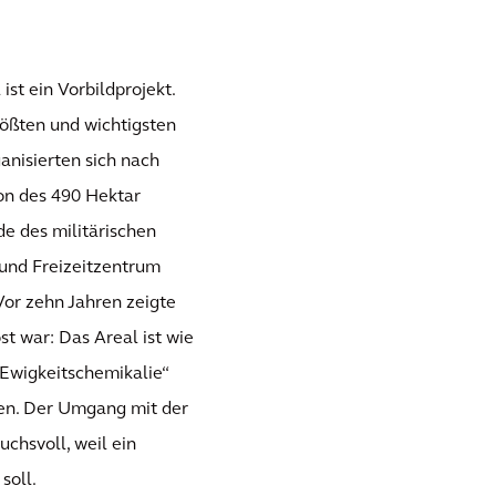
ist ein Vorbildprojekt.
rößten und wichtigsten
nisierten sich nach
on des 490 Hektar
de des militärischen
 und Freizeitzentrum
 Vor zehn Jahren zeigte
st war: Das Areal ist wie
 „Ewigkeitschemikalie“
men. Der Umgang mit der
chsvoll, weil ein
soll.