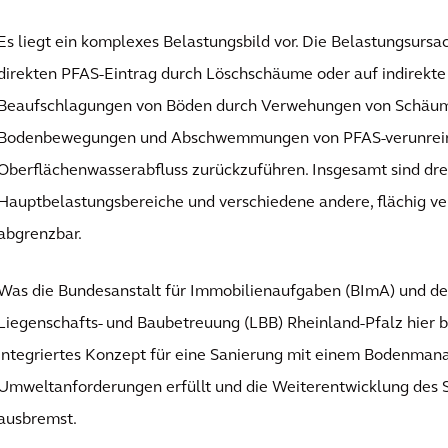
Es liegt ein komplexes Belastungsbild vor. Die Belastungsursa
direkten PFAS-Eintrag durch Löschschäume oder auf indirekte 
Beaufschlagungen von Böden durch Verwehungen von Schäum
Bodenbewegungen und Abschwemmungen von PFAS-verunrein
Oberflächenwasserabfluss zurückzuführen. Insgesamt sind dre
Hauptbelastungsbereiche und verschiedene andere, flächig ve
abgrenzbar.
Was die Bundesanstalt für Immobilienaufgaben (BImA) und de
Liegenschafts- und Baubetreuung (LBB) Rheinland-Pfalz hier b
integriertes Konzept für eine Sanierung mit einem Bodenman
Umweltanforderungen erfüllt und die Weiterentwicklung des S
ausbremst.