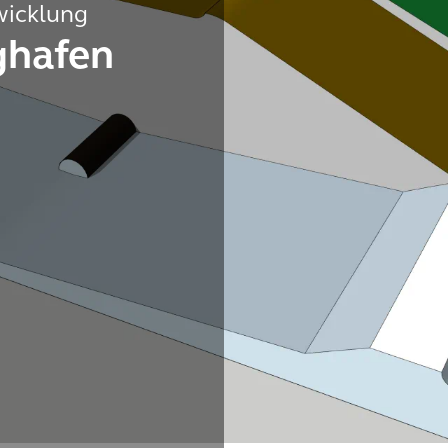
wicklung
ghafen