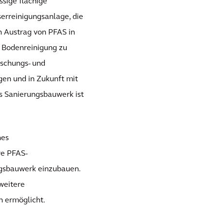
sige flächige
serreinigungsanlage, die
en Austrag von PFAS in
r Bodenreinigung zu
orschungs- und
en und in Zukunft mit
s Sanierungsbauwerk ist
hes
re PFAS-
gsbauwerk einzubauen.
weitere
 ermöglicht.