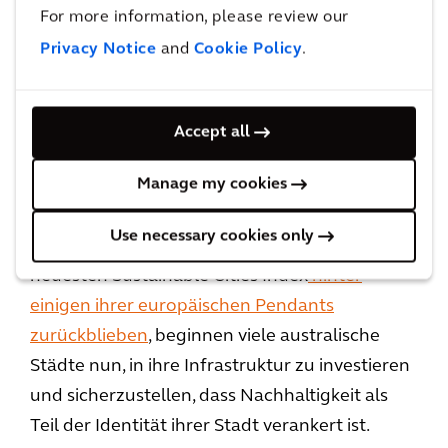
gemeinsamen Zugang zur
For more information, please review our
Energieinfrastruktur bis hin zum Transfer von
Privacy Notice
and
Cookie Policy
.
Fähigkeiten und Wissen werden die
wirkungsvollsten Lösungen diejenigen sein, die
in Städten auf der ganzen Welt angepasst und
Accept all
repliziert werden können.
Manage my cookies
Schauen wir uns zum Beispiel an, was in
Use necessary cookies only
Australien passiert. Obwohl sie in unserem
neuesten Sustainable Cities Inde
x
hinter
einigen ihrer europäischen Pendants
zurückblieben
,
beginnen viele australische
Städte nun, in ihre Infrastruktur zu investieren
und sicherzustellen, dass Nachhaltigkeit als
Teil der Identität ihrer Stadt verankert ist.