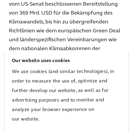
vom US-Senat beschlossenen Bereitstellung
von 369 Mrd. USD für die Bekämpfung des
Klimawandels, bis hin zu übergreifenden
Richtlinien wie dem europäischen Green Deal
und länderspezifischen Vereinbarungen wie
dem nationalen Klimaabkommen der
Niederlande reichen, das bestimmten Sektoren
Our website uses cookies
helfen soll, ihre Klimaziele zu erreichen.
We use cookies (and similar technologies), in
order to measure the use of, optimize and
Angesichts all dieser positiven Maßnahmen
further develop our website, as well as for
gibt es Vieles, was die Städte voneinander
advertising purposes and to monitor and
lernen können. Der Austausch von Best-
Practice-Lösungen und die Zusammenarbeit
analyze your browser experience on
über Grenzen hinweg sind hervorragende
our website.
Möglichkeiten, echte Wirkung zu erzielen. Vom