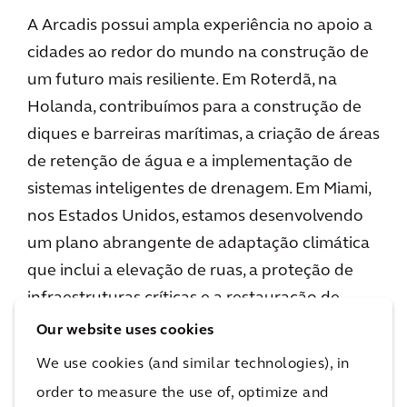
A Arcadis possui ampla experiência no apoio a
cidades ao redor do mundo na construção de
um futuro mais resiliente. Em Roterdã, na
Holanda, contribuímos para a construção de
diques e barreiras marítimas, a criação de áreas
de retenção de água e a implementação de
sistemas inteligentes de drenagem. Em Miami,
nos Estados Unidos, estamos desenvolvendo
um plano abrangente de adaptação climática
que inclui a elevação de ruas, a proteção de
infraestruturas críticas e a restauração de
manguezais. Já em Singapura, apoiamos a
Our website uses cookies
implementação de sistemas de transporte
We use cookies (and similar technologies), in
público eficientes, a construção de edifícios
order to measure the use of, optimize and