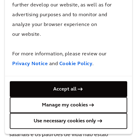
com alta eficiência energética e a criação de
further develop our website, as well as for
áreas verdes — tornando a cidade uma das
advertising purposes and to monitor and
mais sustentáveis do mundo.
analyze your browser experience on
our website.
Estratégias de Desenvolvimento Inclusivo
Necessárias em Cidades Norte-Americanas
For more information, please review our
Cidades norte-americanas dominam o pilar
Privacy Notice
and
Cookie Policy
.
Lucro. São Francisco, Dallas, Chicago, Houston,
Nova York e Seattle aparecem no top 10 para
Lucro, graças à facilidade de fazer negócios,
Accept all
PIB per capita e taxas de emprego. No entanto,
Manage my cookies
enquanto essas cidades demonstram um
sucesso empresarial robusto, suas
Use necessary cookies only
classificações gerais mostram como os níveis
salariais e os padrões de vida não estão