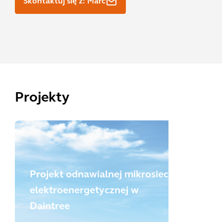
Skontaktuj się z: Marc
Projekty
Projekt odnawialnej mikrosieci
elektroenergetycznej w
Daintree