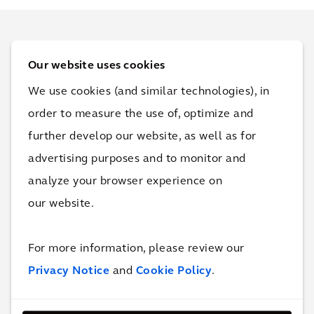
Our website uses cookies
We use cookies (and similar technologies), in
order to measure the use of, optimize and
further develop our website, as well as for
advertising purposes and to monitor and
Więcej informacji i odpowiedzi na
analyze your browser experience on
pytania udzieli
Geetha
our website.
Shanmugasundaram
.
For more information, please review our
Geetha Shanmugasundaram,
Global Lead,
Privacy Notice
and
Cookie Policy
.
Transmission, Distribution, and Storage