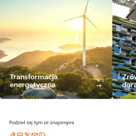
Transformacja
Zró
energetyczna
dor
Podziel się tym ze znajomymi