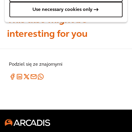
Not done reading?
Use necessary cookies only
This also might be
interesting for you
Podziel się ze znajomymi