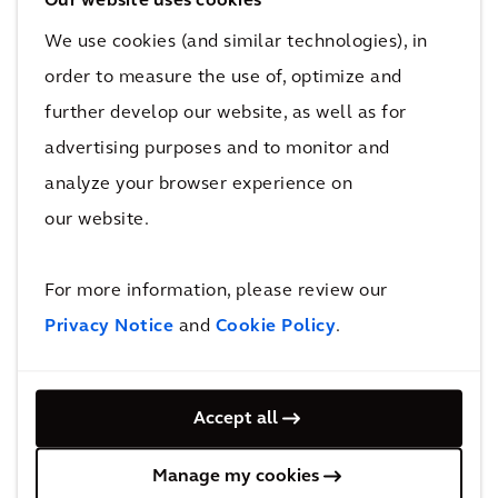
Our website uses cookies
mieszkania. Jesteśmy odpowiedzialni za
sprostanie złożonym problemom naszych
We use cookies (and similar technologies), in
klientów, naszego świata i naszych czasów przy
order to measure the use of, optimize and
użyciu własnych rozwiązań projektowych.
further develop our website, as well as for
Wiemy też, jak elastyczność, dobrobyt,
advertising purposes and to monitor and
technologia i mobilność wpływają na
analyze your browser experience on
środowisko budowane — dlatego zawsze
our website.
projektujemy z myślą o ludziach i na bazie
danych. Z dumą stwierdzamy, że
For more information, please review our
zaawansowane rozwiązania, które z pasją
Privacy Notice
and
Cookie Policy
.
tworzymy i dostarczamy, pozostaną
widocznym dziedzictwem dla przyszłych
pokoleń.
Accept all
Manage my cookies