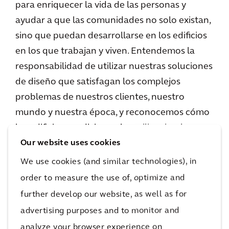
para enriquecer la vida de las personas y
ayudar a que las comunidades no solo existan,
sino que puedan desarrollarse en los edificios
en los que trabajan y viven. Entendemos la
responsabilidad de utilizar nuestras soluciones
de diseño que satisfagan los complejos
problemas de nuestros clientes, nuestro
mundo y nuestra época, y reconocemos cómo
los edificios condicionan la resiliencia, el
bienestar, la tecnología y la movilidad. Por ello,
Our website uses cookies
nuestro diseño siempre da prioridad a las
We use cookies (and similar technologies), in
personas y se basa en datos. Estamos muy
order to measure the use of, optimize and
orgullosos de anunciar que ofrecemos
further develop our website, as well as for
soluciones acertadas y de alto rendimiento
advertising purposes and to monitor and
que dejan una herencia prestigiosa y visible a
analyze your browser experience on