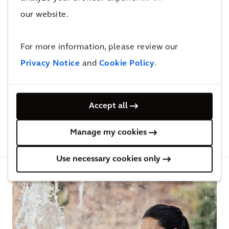
las generaciones futuras.
our website.
For more information, please review our
¿No ha terminado de leer?
Privacy Notice
and
Cookie Policy
.
Esto también puede
interesarle
Accept all
Manage my cookies
Perspectivas relacionadas
Proyectos relacionados
Use necessary cookies only