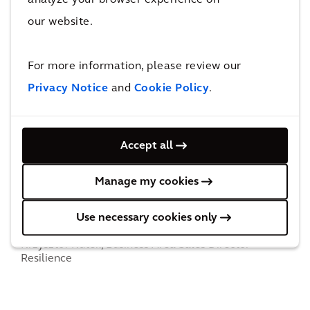
our website.
For more information, please review our
Privacy Notice
and
Cookie Policy
.
Accept all
Manage my cookies
Connect with
Krzysztof Kutek
for
more information & questions.
Use necessary cookies only
Krzysztof Kutek,
Business Area Sales Director -
Resilience