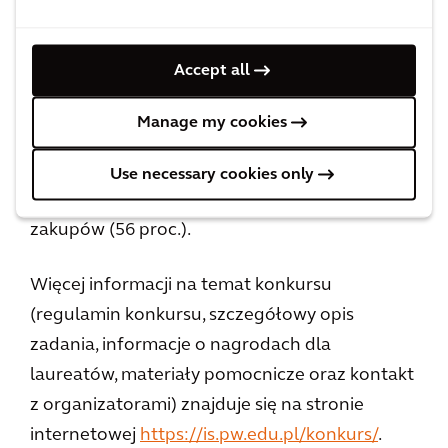
telewizyjnych - wiadomości, filmów
dokumentalnych oraz kanałów
Accept all
przyrodniczych. Do najbardziej popularnych
działań podejmowanych na rzecz klimatu
Manage my cookies
przez młodych ludzi należą przede wszystkim:
segregacja odpadów (66 proc.), ograniczanie
Use necessary cookies only
zużycia wody (62 proc.) oraz ograniczanie
zakupów (56 proc.).
Więcej informacji na temat konkursu
(regulamin konkursu, szczegółowy opis
zadania, informacje o nagrodach dla
laureatów, materiały pomocnicze oraz kontakt
z organizatorami) znajduje się na stronie
internetowej
https://is.pw.edu.pl/konkurs/
.