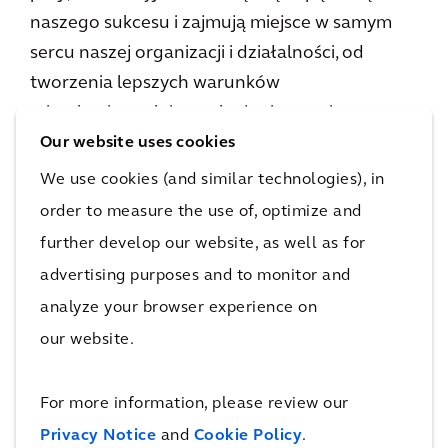
naszego sukcesu i zajmują miejsce w samym
sercu naszej organizacji i działalności, od
tworzenia lepszych warunków
mieszkaniowych i rewolucjonizowania
Our website uses cookies
systemów komunikacji i transportu, po
tworzenie kultowych przestrzeni i znajdowanie
We use cookies (and similar technologies), in
nowych rozwiązań dla złożonych wyzwań
order to measure the use of, optimize and
związanych z ochroną środowiska”.
further develop our website, as well as for
advertising purposes and to monitor and
Według badań przeprowadzonych przez
analyze your browser experience on
Centrum Edukacji Obywatelskiej* młodzi
our website.
Polacy i młode Polki są świadomi obecnej
sytuacji na świecie i zauważają skutki zmian
For more information, please review our
klimatu. Wiedzę w tej tematyce czerpią przede
Privacy Notice
and
Cookie Policy
.
wszystkim z Internetu oraz programów