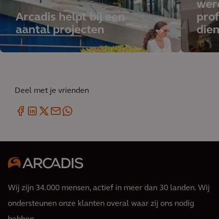
wer
Arcadis helpt bij een
prof
aantal projecten
dien
Deel met je vrienden
Wij zijn 34.000 mensen, actief in meer dan 30 landen. Wij
ondersteunen onze klanten overal waar zij ons nodig