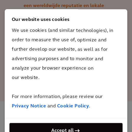
een wereldwijde reputatie en lokale
erkenning en dat vonden we in Arcadis.
Our website uses cookies
Hun netwerk van ingenieurs kende
We use cookies (and similar technologies), in
zowel de context van het project als van
order to measure the use of, optimize and
het land en leverde een geweldige
further develop our website, as well as for
bijdrage.
advertising purposes and to monitor and
analyze your browser experience on
Jerome Bachelet
our website.
Technical Manager, Vinci Construction Grand
Projects
For more information, please review our
Privacy Notice
and
Cookie Policy
.
De impact
Accept all