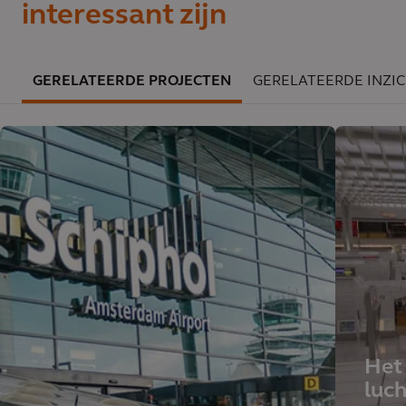
interessant zijn
GERELATEERDE PROJECTEN
GERELATEERDE INZI
Het
luc