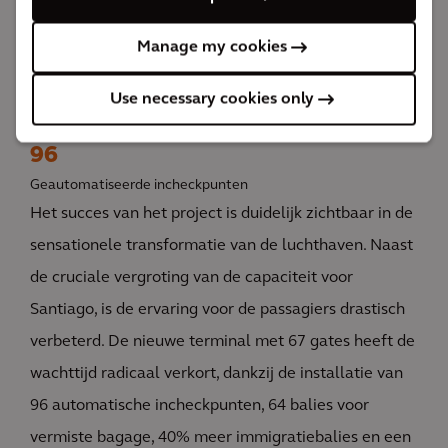
Deze internationale luchthaven van de 21ste eeuw
Manage my cookies
heeft niet alleen de noodzakelijke
capaciteitsvergroting opgeleverd, maar ook de
Use necessary cookies only
ervaring van passagiers ongekend verbeterd.
96
Geautomatiseerde incheckpunten
Het succes van het project is duidelijk zichtbaar in de
sensationele transformatie van de luchthaven. Naast
de cruciale vergroting van de capaciteit voor
Santiago, is de ervaring voor de passagiers drastisch
verbeterd. De nieuwe terminal met 67 gates heeft de
wachttijd radicaal verkort, dankzij de installatie van
96 automatische incheckpunten, 64 balies voor
vermiste bagage, 40% meer immigratiebalies en een