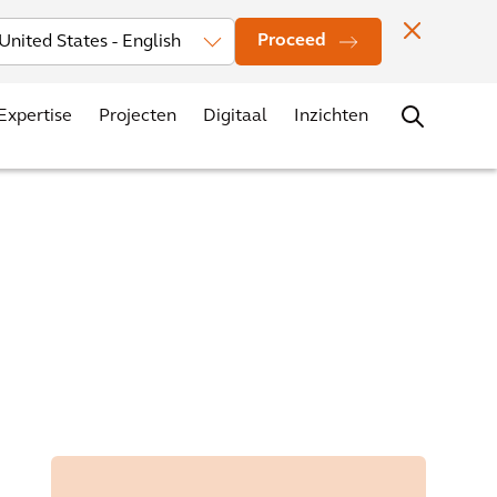
rs
Nieuws
Evenementen
Vestigingen
Contact
Carrière
Proceed
Expertise
Projecten
Digitaal
Inzichten