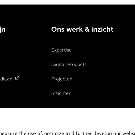
jn
Ons werk & inzicht
Expertise
Digital Products
diaan
Projecten
Inzichten
measure the use of, optimize and further develop our websit