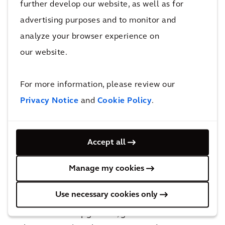
Helping Johan Cruijff ArenA move forward
further develop our website, as well as for
with its energy transition
advertising purposes and to monitor and
analyze your browser experience on
2
MINUTES
our website.
For more information, please review our
Het stadion maakt gebruik van geavanceerde
Privacy Notice
and
Cookie Policy
.
technologie in de vorm van een unieke accu-
eenheid. Hierin wordt de door de
zonnepanelen gedurende de dag opgewekte
Accept all
energie opgeslagen. Deze energie wordt
tijdens voetbalwedstrijden, concerten en
Manage my cookies
andere evenementen gebruikt. De overtollige
Use necessary cookies only
energie die door de zonnepanelen van het
stadion wordt opgewekt, gebruiken ze om