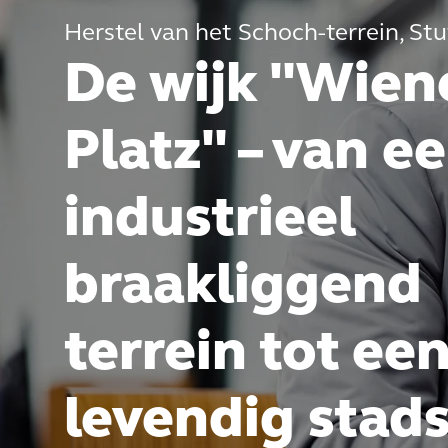
Herstel van het Schoch-terrein, Stu
De wijk "Wien
Platz" – van e
industrieel
braakliggend
terrein tot ee
levendig stad