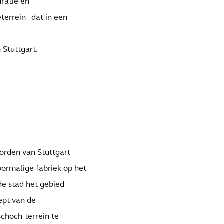
ratie en
errein - dat in een
 Stuttgart.
oorden van Stuttgart
oormalige fabriek op het
 de stad het gebied
ept van de
choch-terrein te