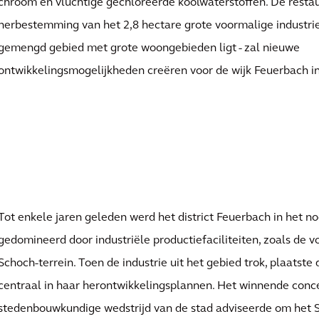
chroom en vluchtige gechloreerde koolwaterstoffen. De restau
herbestemming van het 2,8 hectare grote voormalige industriet
gemengd gebied met grote woongebieden ligt - zal nieuwe
ontwikkelingsmogelijkheden creëren voor de wijk Feuerbach in
Tot enkele jaren geleden werd het district Feuerbach in het n
gedomineerd door industriële productiefaciliteiten, zoals de v
Schoch-terrein. Toen de industrie uit het gebied trok, plaatste
centraal in haar herontwikkelingsplannen. Het winnende conc
stedenbouwkundige wedstrijd van de stad adviseerde om het S