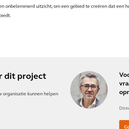
en onbelemmerd uitzicht, om een gebied te creëren dat een ho
biedt.
Voo
 dit project
vra
op
w organisatie kunnen helpen
Dire
C