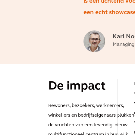
is een lichtend v
een echt showcase
Karl No
Managing d
De impact
Bewoners, bezoekers, werknemers,
winkeliers en bedrijfseigenaars plukken
de vruchten van een levendig, nieuw
multifunctioneel centrum in hun wijk.