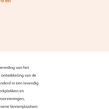
rd en
bereiding van het
e ontwikkeling van de
anderd in een levendig
erkplekken en
gvoorzieningen,
groene binnenplaatsen