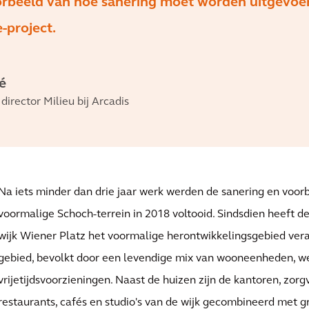
oorbeeld van hoe sanering moet worden uitgevoe
-project.
é
irector Milieu bij Arcadis
Na iets minder dan drie jaar werk werden de sanering en voor
voormalige Schoch-terrein in 2018 voltooid. Sindsdien heeft d
wijk Wiener Platz het voormalige herontwikkelingsgebied ver
gebied, bevolkt door een levendige mix van wooneenheden, w
vrijetijdsvoorzieningen. Naast de huizen zijn de kantoren, zor
restaurants, cafés en studio's van de wijk gecombineerd met 