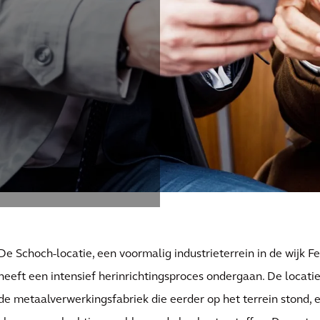
De Schoch-locatie, een voormalig industrieterrein in de wijk Fe
heeft een intensief herinrichtingsproces ondergaan. De locatie
de metaalverwerkingsfabriek die eerder op het terrein stond, e