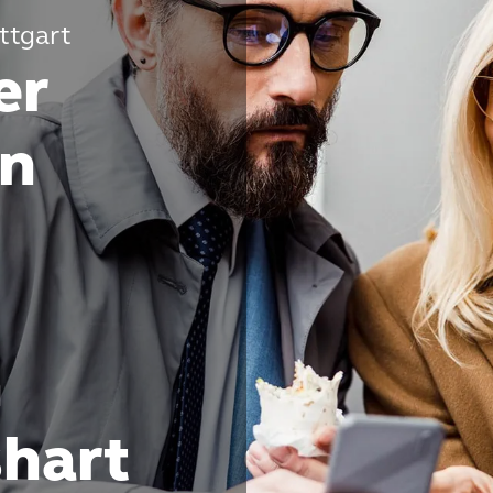
ttgart
er
en
n
shart