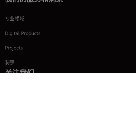
专业领域
Digital Products
Projects
洞察
关注我们
中国
中文
沪ICP备2022004857号-1
Cookie声明
使用条款
隐私政策
© 2026 Arcadis N.V., Amsterdam, the Netherlands. Registered at Chamber of