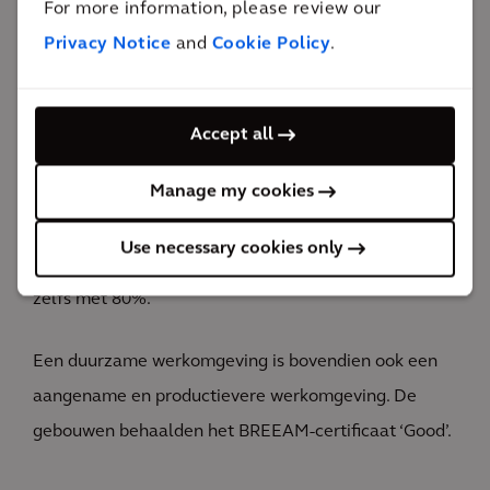
For more information, please review our
80%
Privacy Notice
and
Cookie Policy
.
reductie van de warmtevraag
Overheidsgebouwen spelen een voortrekkersrol in
het behalen van de Europese klimaatdoelstellingen.
Accept all
Door het toepassen van onze
Manage my cookies
duurzaamheidsexpertise en de laatste innovatieve
technieken, verminderen we het energieverbruik met
Use necessary cookies only
ongeveer 24% en reduceren we de warmtevraag
zelfs met 80%.
Een duurzame werkomgeving is bovendien ook een
aangename en productievere werkomgeving. De
gebouwen behaalden het BREEAM-certificaat ‘Good’.