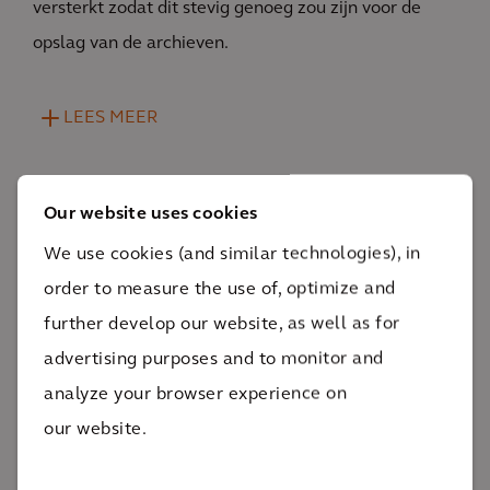
versterkt zodat dit stevig genoeg zou zijn voor de
opslag van de archieven.
LEES MEER
Our website uses cookies
We use cookies (and similar technologies), in
order to measure the use of, optimize and
Impact
further develop our website, as well as for
advertising purposes and to monitor and
Door het toepassen van onze
analyze your browser experience on
duurzaamheidsexpertise en de laatste innovatieve
our website.
technieken, reduceren we de warmtevraag met zo’n
80%.