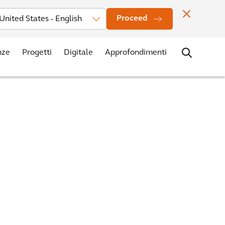
Investitori
Notizie
I nostri uffici
Contatti
Carriere
Proceed
nze
Progetti
Digitale
Approfondimenti