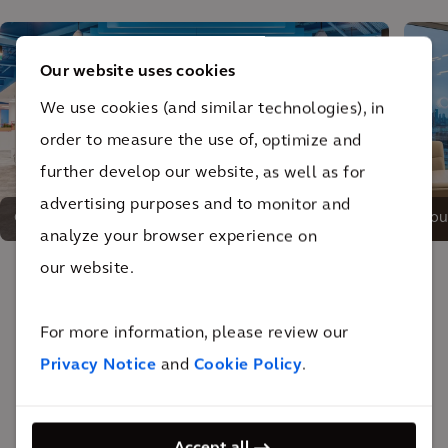
Our website uses cookies
We use cookies (and similar technologies), in
order to measure the use of, optimize and
further develop our website, as well as for
advertising purposes and to monitor and
Création d'un environnement d'entreprise unique et
Pou
analyze your browser experience on
inclusif pour Schroders Personal Wealth
soci
our website.
The impact
For more information, please review our
Privacy Notice
and
Cookie Policy
.
De cette collaboration est né un espace moderne et
lumineux, dans lequel les clients peuvent imaginer et
planifier leur avenir idéal. Un véritable centre de