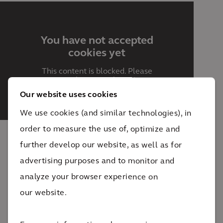
You have not accepted
cookies yet
This content is blocked. Please
accept Marketing cookies. You can
do this
here.
Our website uses cookies
We use cookies (and similar technologies), in
order to measure the use of, optimize and
further develop our website, as well as for
The impact
advertising purposes and to monitor and
analyze your browser experience on
Ces gains d'efficacité ont permis d'éviter
our website.
l'augmentation des factures des clients, garantissant
ainsi un approvisionnement en eau essentiel et de