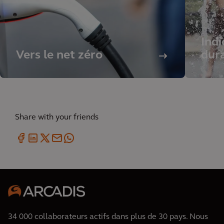
Indi
Vers le net zéro
dur
Share with your friends
34 000 collaborateurs actifs dans plus de 30 pays. Nous