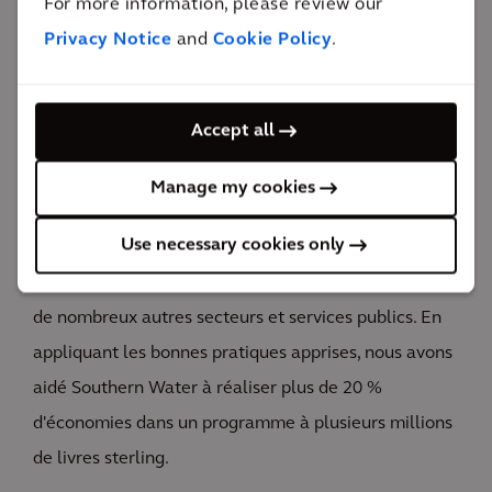
For more information, please review our
haute qualité abordable et accessible pour tous.
Privacy Notice
and
Cookie Policy
.
Plus de 400 £
économisés
The impact
Accept all
Dans le cadre de l'élaboration de ces idées, nous
Manage my cookies
avons pu tirer parti des connaissances et de
Use necessary cookies only
l'expérience que nous avions acquises lors de
l'exécution de programmes de transformation dans
de nombreux autres secteurs et services publics. En
appliquant les bonnes pratiques apprises, nous avons
aidé Southern Water à réaliser plus de 20 %
d'économies dans un programme à plusieurs millions
de livres sterling.