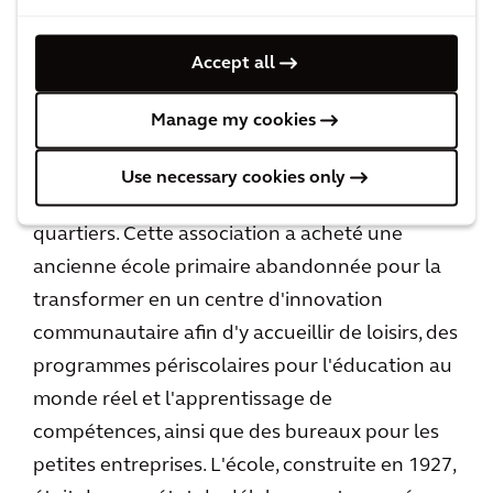
Alex Kruger, collaborateur d'Arcadis, effectuant une évaluation
électrique
Le projet Durfee Pro Bono
Accept all
Manage my cookies
« Life Remodeled » est une association à but
non lucratif qui investit à Détroit, afin de
Use necessary cookies only
rénover et d'améliorer durablement les
quartiers. Cette association a acheté une
ancienne école primaire abandonnée pour la
transformer en un centre d'innovation
communautaire afin d'y accueillir de loisirs, des
programmes périscolaires pour l'éducation au
monde réel et l'apprentissage de
compétences, ainsi que des bureaux pour les
petites entreprises. L'école, construite en 1927,