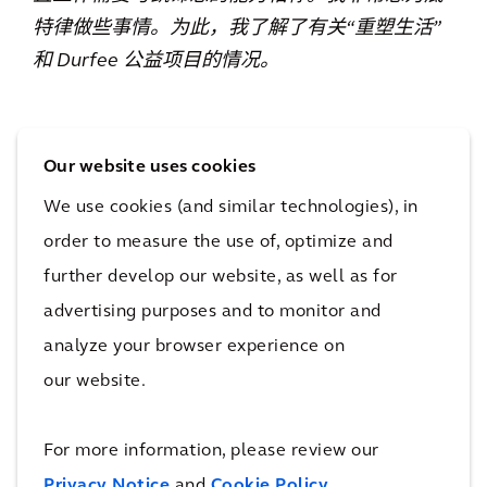
特律做些事情。为此，我了解了有关“重塑生活”
和 Durfee 公益项目的情况。
Our website uses cookies
We use cookies (and similar technologies), in
order to measure the use of, optimize and
further develop our website, as well as for
advertising purposes and to monitor and
analyze your browser experience on
our website.
For more information, please review our
凯谛思员工 Alex Kruger 进行电气评估
Durfee 公益项目
Privacy Notice
and
Cookie Policy
.