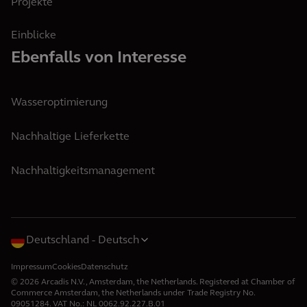
Projekte
Einblicke
Ebenfalls von Interesse
Wasseroptimierung
Nachhaltige Lieferkette
Nachhaltigkeitsmanagement
Deutschland
Deutsch
Impressum
Cookies
Datenschutz
© 2026 Arcadis N.V., Amsterdam, the Netherlands. Registered at Chamber of
Commerce Amsterdam, the Netherlands under Trade Registry No.
09051284. VAT No.: NL 0062.92.227.B.01