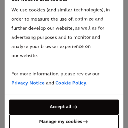
der Studien gewählt und die Entscheidung ist
We use cookies (and similar technologies), in
letztlich auf eine Grünfläche gefallen. Arcadis hat
order to measure the use of, optimize and
dann das gesamte Design des neuen Standorts
further develop our website, as well as for
umgesetzt und den Bau einer neuen
advertising purposes and to monitor and
20.000 Quadratmeter großen Anlage für
analyze your browser experience on
verschiedene pharmazeutische Produkte unterstützt,
our website.
darunter vier Abfüllbereiche für Wirkstoffe und zwei
für pharmazeutische Produkte, einschließlich
For more information, please review our
Versorgungslabors, Büros und Logistikeinrichtungen.
Privacy Notice
and
Cookie Policy
.
„
Dies wird unsere erste Einrichtung für Zell-Therapie in
Accept all
Europa und die fünfte weltweit sein. Der Standort in
Europa wird mit den neuesten Technologien und
Manage my cookies
Produktionsanlagen ausgestattet sein. Dies wird die