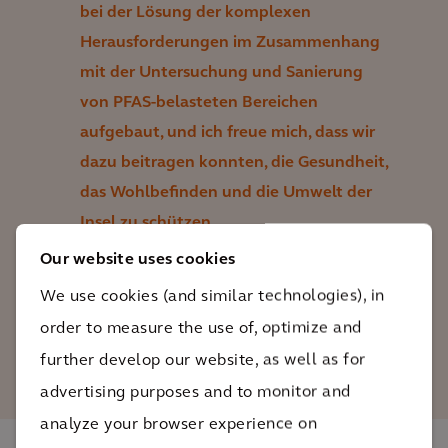
bei der Lösung der komplexen
Herausforderungen im Zusammenhang
mit der Untersuchung und Sanierung
von PFAS-belasteten Bereichen
aufgebaut, und ich freue mich, dass wir
dazu beitragen konnten, die Gesundheit,
das Wohlbefinden und die Umwelt der
Insel zu schützen.
Our website uses cookies
James Lemon
We use cookies (and similar technologies), in
Principal Consultant in Site
order to measure the use of, optimize and
Evaluation & Restoration bei
further develop our website, as well as for
Arcadis
advertising purposes and to monitor and
analyze your browser experience on