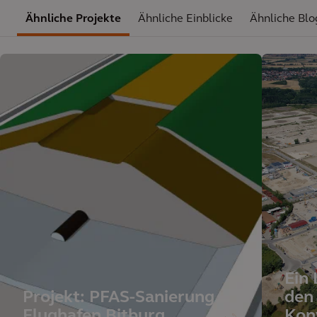
Ähnliche Projekte
Ähnliche Einblicke
Ähnliche Blo
Ein
Projekt: PFAS-Sanierung
den 
Flughafen Bitburg
Kon