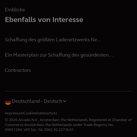
Einblicke
Ebenfalls von Interesse
Schaffung des größten Ladenetzwerks für...
Ein Masterplan zur Schaffung des gesündesten...
Contractors
Deutschland
Deutsch
Impressum
Cookies
Datenschutz
© 2026 Arcadis N.V., Amsterdam, the Netherlands. Registered at Chamber of
Commerce Amsterdam, the Netherlands under Trade Registry No.
09051284. VAT No.: NL 0062.92.227.B.01