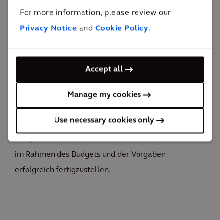
Wohlstands.
For more information, please review our
10 Monate
Privacy Notice
and
Cookie Policy
.
von der Projektidee bis zum Abschluss
Das Ergebnis
Accept all
Pläne für die Zukunft
Manage my cookies
Bei der Bewältigung all dieser Herausforderungen
Use necessary cookies only
arbeiteten wir zusammen, um den neuen Londoner
Hauptsitz von Schroders Personal Wealth pünktlich
im Rahmen des Budgets und der Vorgaben
erfolgreich fertigzustellen.