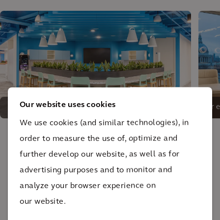
Our website uses cookies
Schaffung einer einzigartigen und integrativen
Der e
Geschäftsumgebung
We use cookies (and similar technologies), in
order to measure the use of, optimize and
Das Ergebnis
further develop our website, as well as for
advertising purposes and to monitor and
Das Ergebnis ist ein heller, moderner Raum, in dem
analyze your browser experience on
Kunden ihre ideale Zukunft sehen und planen
our website.
können. Ein wahres Zentrum des finanziellen