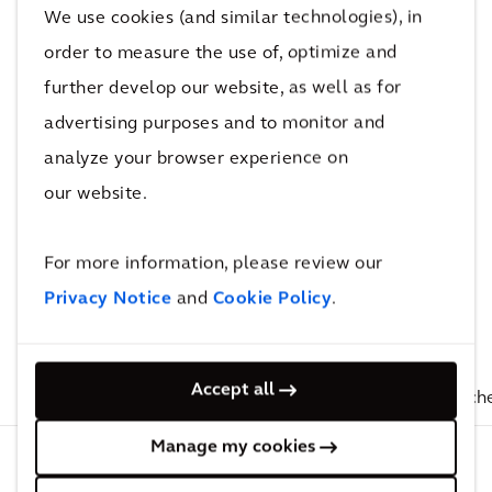
sichtbares Vermächtnis für zukünftige
We use cookies (and similar technologies), in
Generationen darstellen.
order to measure the use of, optimize and
further develop our website, as well as for
advertising purposes and to monitor and
Noch nicht genug
analyze your browser experience on
our website.
gelesen?
Dies könnte Sie auch
For more information, please review our
Privacy Notice
and
Cookie Policy
.
interessieren
Accept all
Ähnliche Einblicke
ÄHNLICHE PROJEKTE
Ähnlich
Manage my cookies